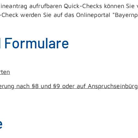
nlineantrag aufrufbaren Quick-Checks können Sie 
Check werden Sie auf das Onlineportal "Bayernpor
d Formulare
rten
erung nach §8 und §9 oder auf Anspruchseinbür
e