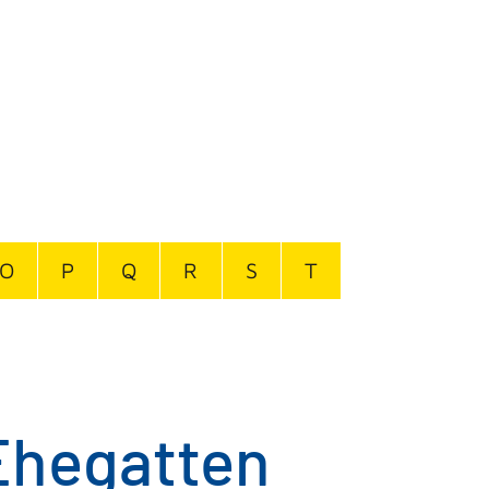
O
P
Q
R
S
T
Ehegatten