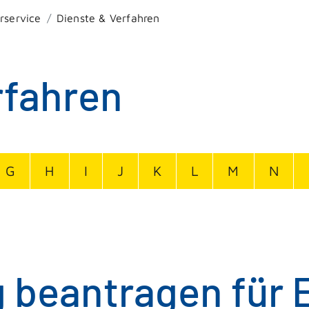
rservice
Dienste & Verfahren
rfahren
G
H
I
J
K
L
M
N
 beantragen für 