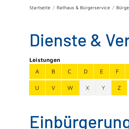
Startseite
Rathaus & Bürgerservice
Bürge
Dienste & Ve
Leistungen
A
B
C
D
E
F
U
V
W
X
Y
Z
Einbürgerung