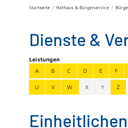
Startseite
Rathaus & Bürgerservice
Bürge
Dienste & Ve
Leistungen
A
B
C
D
E
F
U
V
W
X
Y
Z
Einheitliche