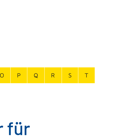
O
P
Q
R
S
T
 für