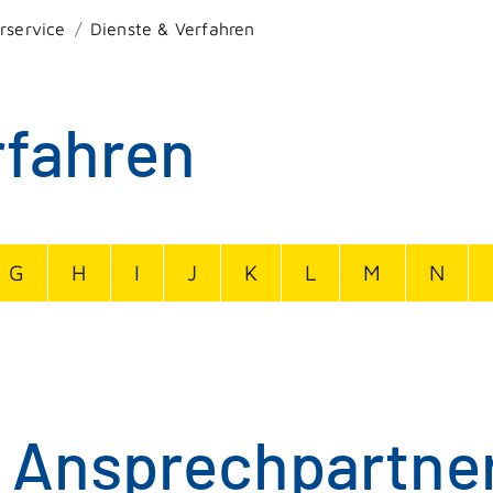
rservice
Dienste & Verfahren
rfahren
G
H
I
J
K
L
M
N
n Ansprechpartner