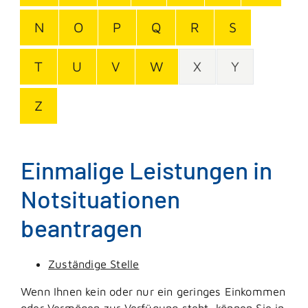
N
O
P
Q
R
S
T
U
V
W
X
Y
Z
Einmalige Leistungen in
Notsituationen
beantragen
Zuständige Stelle
Wenn Ihnen kein oder nur ein geringes Einkommen
oder Vermögen zur Verfügung steht, können Sie in