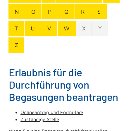
N
O
P
Q
R
S
T
U
V
W
X
Y
Z
Erlaubnis für die
Durchführung von
Begasungen beantragen
Onlineantrag und Formulare
Zuständige Stelle
Wenn Sie eine Begasung durchführen wollen,