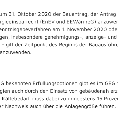
 zum 31. Oktober 2020 der Bauantrag, der Antra
Energieeinsparrecht (EnEV und EEWärmeG) anzuwen
enntnisgabeverfahren am 1. November 2020 oder s
gen, insbesondere genehmigungs-, anzeige- und v
 - gilt der Zeitpunkt des Beginns der Bauausführ
G anzuwenden.
bekannten Erfüllungsoptionen gibt es im GEG fü
ergien auch durch den Einsatz von gebäudenah e
d Kältebedarf muss dabei zu mindestens 15 Pro
der Nachweis auch über die Anlagengröße führen.