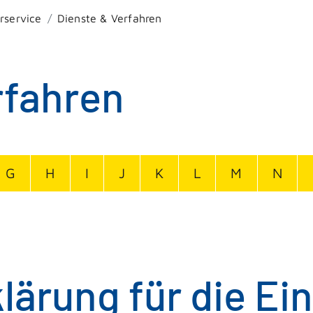
rservice
Dienste & Verfahren
rfahren
G
H
I
J
K
L
M
N
lärung für die Ei