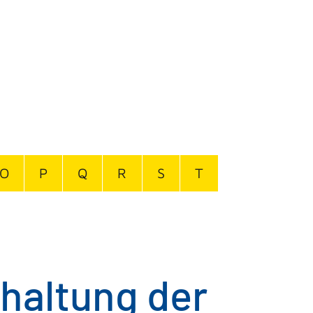
O
P
Q
R
S
T
nhaltung der