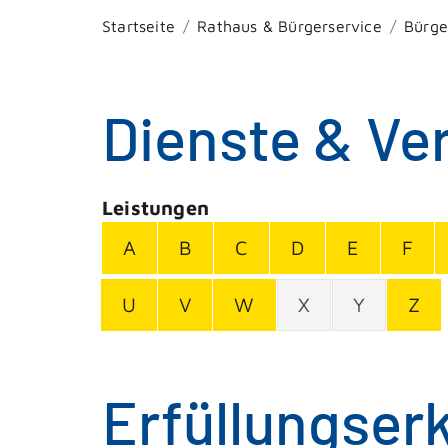
Startseite
Rathaus & Bürgerservice
Bürge
Dienste & Ve
Leistungen
A
B
C
D
E
F
U
V
W
X
Y
Z
Erfüllungserk