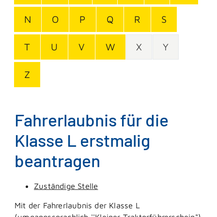
N
O
P
Q
R
S
T
U
V
W
X
Y
Z
Fahrerlaubnis für die
Klasse L erstmalig
beantragen
Zuständige Stelle
Mit der Fahrerlaubnis der Klasse L
(umgangssprachlich ''Kleiner Traktorführerschein")