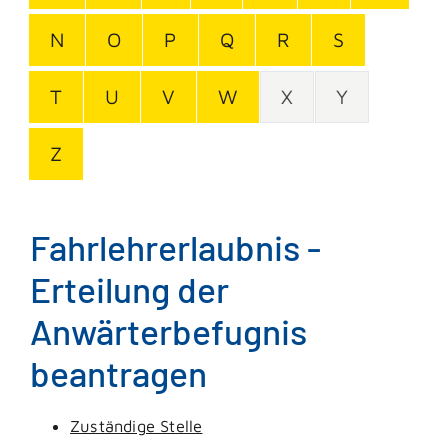
N
O
P
Q
R
S
T
U
V
W
X
Y
Z
Fahrlehrerlaubnis -
Erteilung der
Anwärterbefugnis
beantragen
Zuständige Stelle