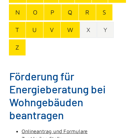
N
O
P
Q
R
S
T
U
V
W
X
Y
Z
Förderung für
Energieberatung bei
Wohngebäuden
beantragen
Onlineantrag und Formulare