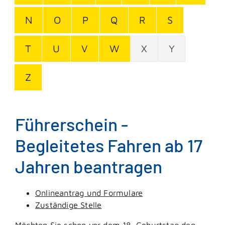
N
O
P
Q
R
S
T
U
V
W
X
Y
Z
Führerschein -
Begleitetes Fahren ab 17
Jahren beantragen
Onlineantrag und Formulare
Zuständige Stelle
Möchten Sie schon vor dem 18. Geburtstag den