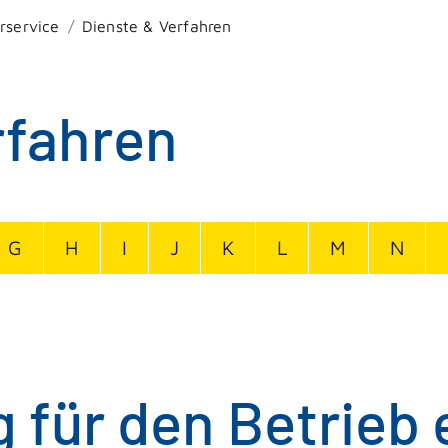
rservice
Dienste & Verfahren
rfahren
G
H
I
J
K
L
M
N
für den Betrieb 