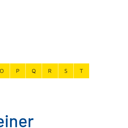
O
P
Q
R
S
T
einer