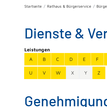
Startseite
Rathaus & Bürgerservice
Bürge
Dienste & Ve
Leistungen
A
B
C
D
E
F
U
V
W
X
Y
Z
Genehmigung 