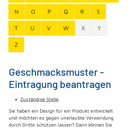
N
O
P
Q
R
S
T
U
V
W
X
Y
Z
Geschmacksmuster -
Eintragung beantragen
Zuständige Stelle
Sie haben ein Design für ein Produkt entwickelt
und möchten es gegen unerlaubte Verwendung
durch Dritte schützen lassen? Dann können Sie