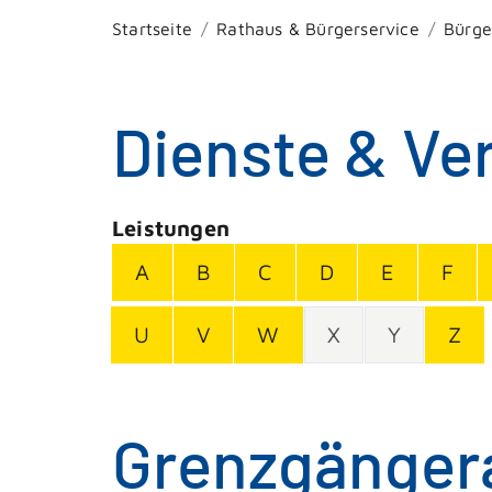
Startseite
Rathaus & Bürgerservice
Bürge
Dienste & Ve
Leistungen
A
B
C
D
E
F
U
V
W
X
Y
Z
Grenzgängera