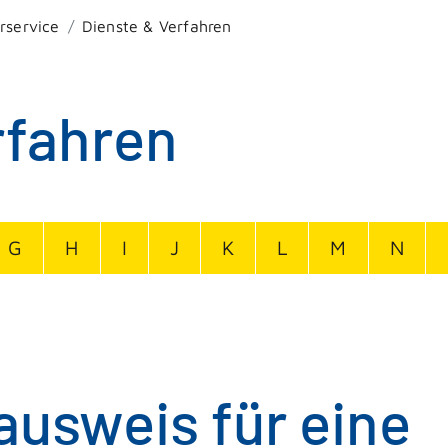
rservice
Dienste & Verfahren
rfahren
G
H
I
J
K
L
M
N
usweis für eine