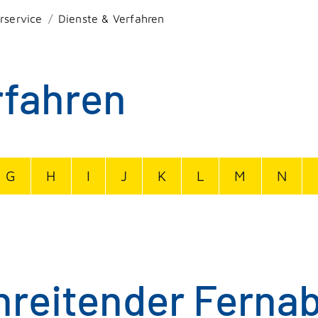
rservice
Dienste & Verfahren
rfahren
G
H
I
J
K
L
M
N
reitender Fernab