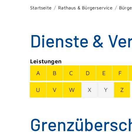
Startseite
Rathaus & Bürgerservice
Bürge
Dienste & Ve
Leistungen
A
B
C
D
E
F
U
V
W
X
Y
Z
Grenzübersch