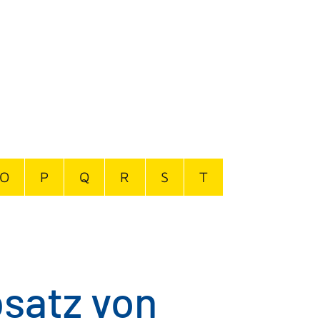
O
P
Q
R
S
T
satz von