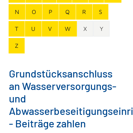
N
O
P
Q
R
S
T
U
V
W
X
Y
Z
Grundstücksanschluss
an Wasserversorgungs-
und
Abwasserbeseitigungseinr
- Beiträge zahlen