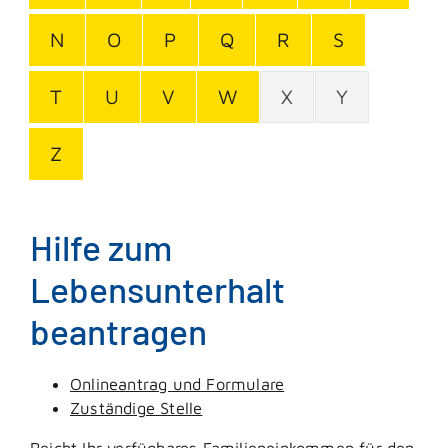
N
O
P
Q
R
S
T
U
V
W
X
Y
Z
Hilfe zum
Lebensunterhalt
beantragen
Onlineantrag und Formulare
Zuständige Stelle
Reicht Ihr verfügbares Familieneinkommen für den