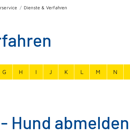
rservice
Dienste & Verfahren
rfahren
G
H
I
J
K
L
M
N
 - Hund abmelden