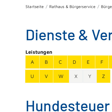
Startseite
Rathaus & Bürgerservice
Bürge
Dienste & Ve
Leistungen
A
B
C
D
E
F
U
V
W
X
Y
Z
Hundesteuer