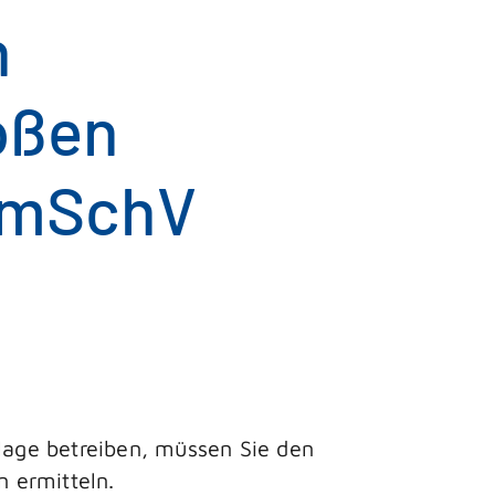
n
oßen
BImSchV
age betreiben, müssen Sie den
 ermitteln.