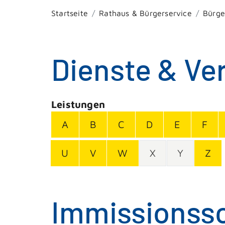
Startseite
Rathaus & Bürgerservice
Bürge
Dienste & Ve
Leistungen
A
B
C
D
E
F
U
V
W
X
Y
Z
Immissionssc