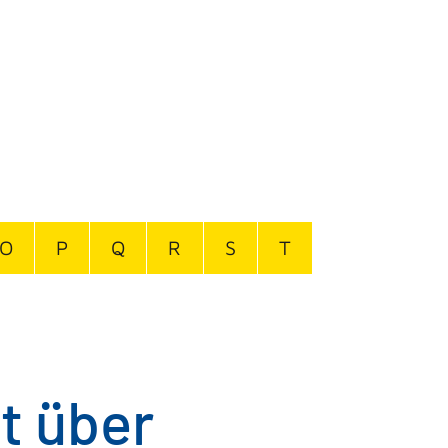
O
P
Q
R
S
T
t über