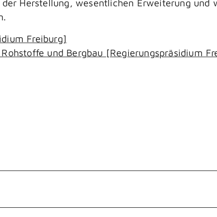
e der Herstellung, wesentlichen Erweiterung und
n.
idium Freiburg]
 Rohstoffe und Bergbau [Regierungspräsidium Fr