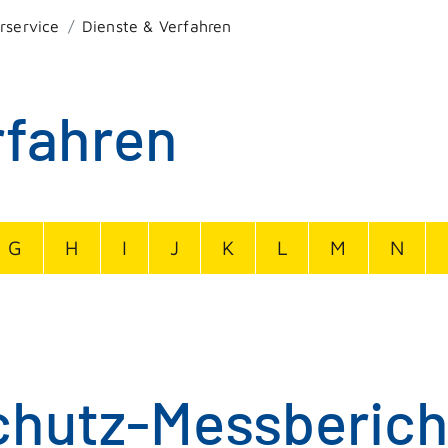
rservice
Dienste & Verfahren
rfahren
G
H
I
J
K
L
M
N
hutz-Messberich