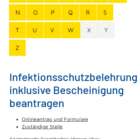
N
O
P
Q
R
S
T
U
V
W
X
Y
Z
Infektionsschutzbelehrung
inklusive Bescheinigung
beantragen
Onlineantrag und Formulare
Zuständige Stelle
Ansteckende Krankheiten können über