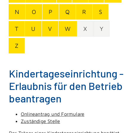
N
O
P
Q
R
S
T
U
V
W
X
Y
Z
Kindertageseinrichtung -
Erlaubnis für den Betrieb
beantragen
Onlineantrag und Formulare
Zuständige Stelle
Der Träger einer Kindertageseinrichtung benötigt