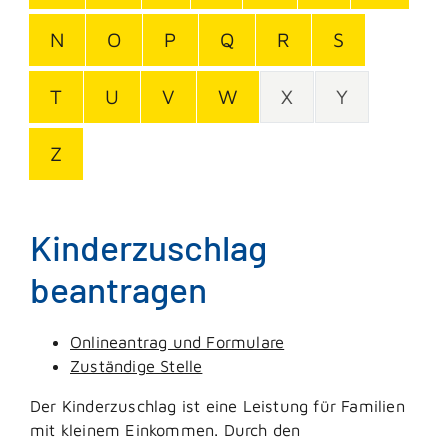
N
O
P
Q
R
S
T
U
V
W
X
Y
Z
Kinderzuschlag
beantragen
Onlineantrag und Formulare
Zuständige Stelle
Der Kinderzuschlag ist eine Leistung für Familien
mit kleinem Einkommen. Durch den