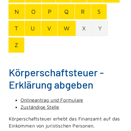
N
O
P
Q
R
S
T
U
V
W
X
Y
Z
Körperschaftsteuer -
Erklärung abgeben
Onlineantrag und Formulare
Zuständige Stelle
Körperschaftsteuer erhebt das Finanzamt auf das
Einkommen von juristischen Personen.