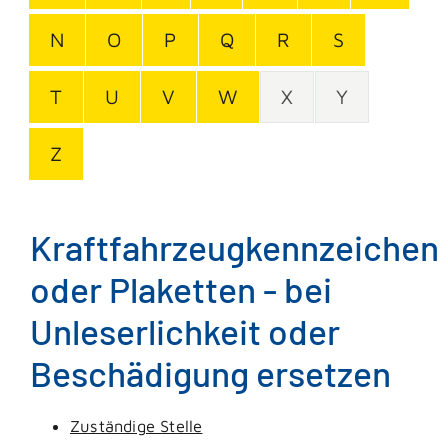
N
O
P
Q
R
S
T
U
V
W
X
Y
Z
Kraftfahrzeugkennzeichen
oder Plaketten - bei
Unleserlichkeit oder
Beschädigung ersetzen
Zuständige Stelle