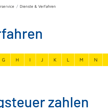
rservice
Dienste & Verfahren
rfahren
G
H
I
J
K
L
M
N
gsteuer zahlen