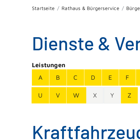
Startseite
Rathaus & Bürgerservice
Bürge
Dienste & Ve
Leistungen
A
B
C
D
E
F
U
V
W
X
Y
Z
Kraftfahrzeu