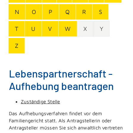
N
O
P
Q
R
S
T
U
V
W
X
Y
Z
Lebenspartnerschaft -
Aufhebung beantragen
Zuständige Stelle
Das Aufhebungsverfahren findet vor dem
Familiengericht statt. Als Antragstellerin oder
Antragsteller müssen Sie sich anwaltlich vertreten