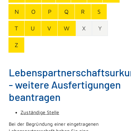
N
O
P
Q
R
S
T
U
V
W
X
Y
Z
Lebenspartnerschaftsurk
- weitere Ausfertigungen
beantragen
Zuständige Stelle
Bei der Begründung einer eingetragenen
Lebenspartnerschaft haben Sie eine