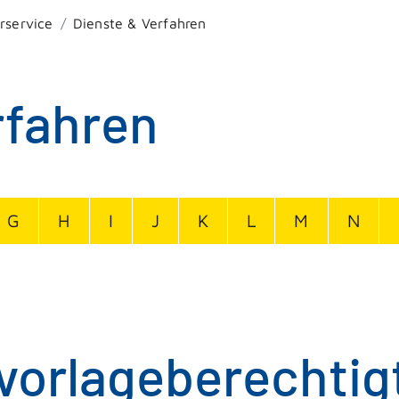
rservice
Dienste & Verfahren
rfahren
G
H
I
J
K
L
M
N
uvorlageberechtig