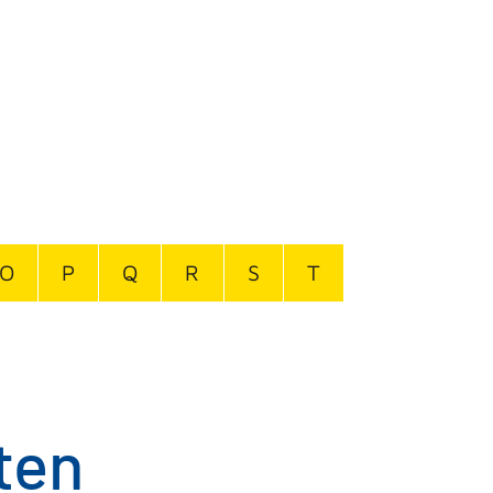
O
P
Q
R
S
T
ten