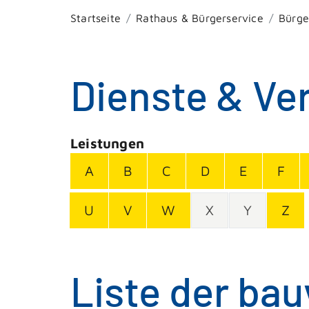
Startseite
Rathaus & Bürgerservice
Bürge
Dienste & Ve
Leistungen
A
B
C
D
E
F
U
V
W
X
Y
Z
Liste der ba