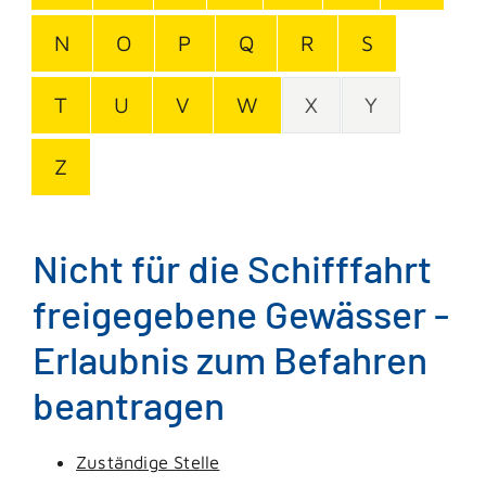
N
O
P
Q
R
S
T
U
V
W
X
Y
Z
Nicht für die Schifffahrt
freigegebene Gewässer -
Erlaubnis zum Befahren
beantragen
Zuständige Stelle