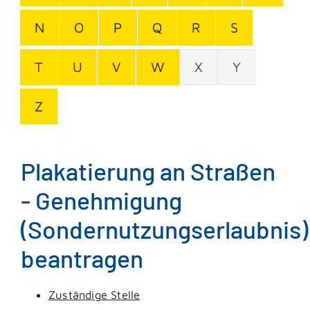
N
O
P
Q
R
S
T
U
V
W
X
Y
Z
Plakatierung an Straßen
- Genehmigung
(Sondernutzungserlaubnis)
beantragen
Zuständige Stelle