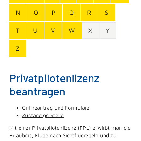
N
O
P
Q
R
S
T
U
V
W
X
Y
Z
Privatpilotenlizenz
beantragen
Onlineantrag und Formulare
Zuständige Stelle
Mit einer Privatpilotenlizenz (PPL) erwirbt man die
Erlaubnis, Flüge nach Sichtflugregeln und zu