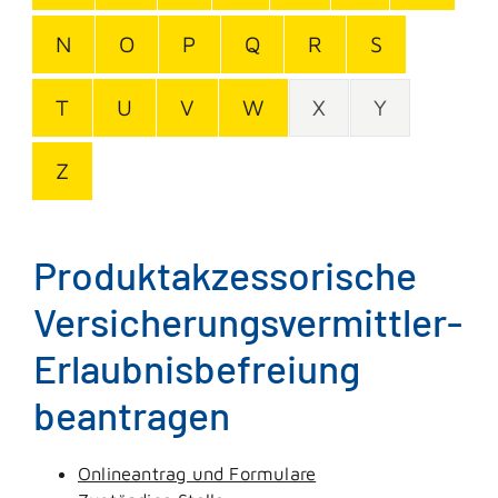
N
O
P
Q
R
S
T
U
V
W
X
Y
Z
Produktakzessorische
Versicherungsvermittler-
Erlaubnisbefreiung
beantragen
Onlineantrag und Formulare