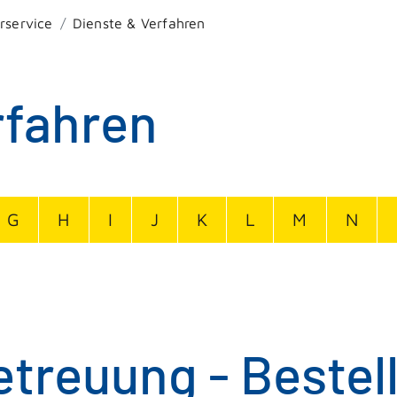
rservice
Dienste & Verfahren
rfahren
G
H
I
J
K
L
M
N
etreuung - Bestel