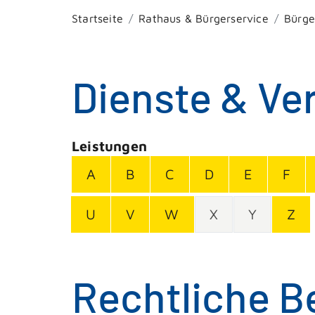
Startseite
Rathaus & Bürgerservice
Bürge
Dienste & Ve
Leistungen
A
B
C
D
E
F
U
V
W
X
Y
Z
Rechtliche B