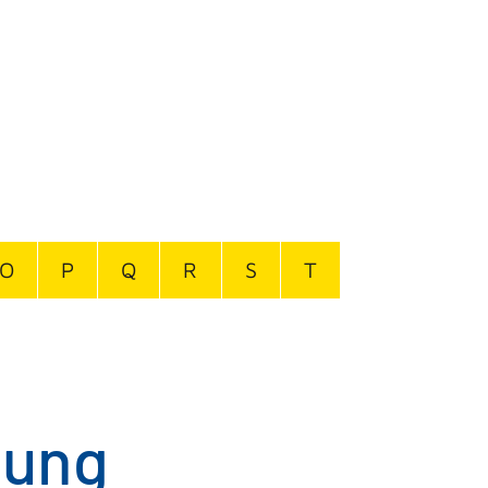
O
P
Q
R
S
T
lung