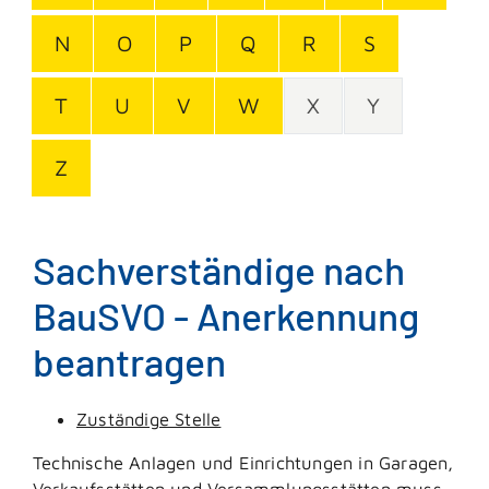
N
O
P
Q
R
S
T
U
V
W
X
Y
Z
Sachverständige nach
BauSVO - Anerkennung
beantragen
Zuständige Stelle
Technische Anlagen und Einrichtungen in Garagen,
Verkaufsstätten und Versammlungsstätten muss