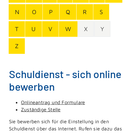
N
O
P
Q
R
S
T
U
V
W
X
Y
Z
Schuldienst - sich online
bewerben
Onlineantrag und Formulare
Zuständige Stelle
Sie bewerben sich für die Einstellung in den
Schuldienst über das Internet. Rufen sie dazu das