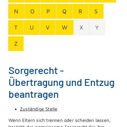
N
O
P
Q
R
S
T
U
V
W
X
Y
Z
Sorgerecht -
Übertragung und Entzug
beantragen
Zuständige Stelle
Wenn Eltern sich trennen oder scheiden lassen,
besteht das gemeinsame Sorgerecht für ihre