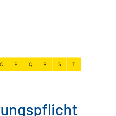
O
P
Q
R
S
T
rungspflicht