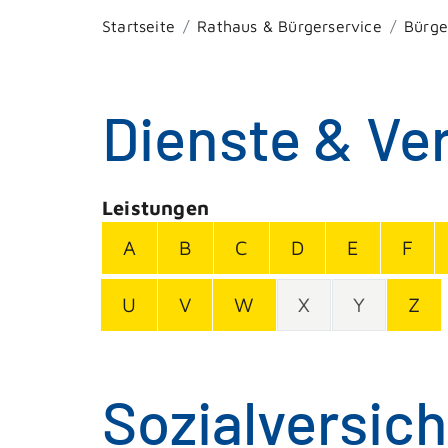
Startseite
Rathaus & Bürgerservice
Bürge
Dienste & Ve
Leistungen
A
B
C
D
E
F
U
V
W
X
Y
Z
Sozialversic