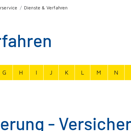
rservice
Dienste & Verfahren
rfahren
G
H
I
J
K
L
M
N
herung - Versiche