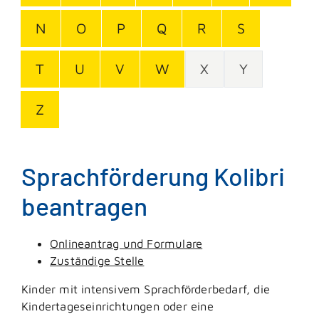
N
O
P
Q
R
S
T
U
V
W
X
Y
Z
Sprachförderung Kolibri
beantragen
Onlineantrag und Formulare
Zuständige Stelle
Kinder mit intensivem Sprachförderbedarf, die
Kindertageseinrichtungen oder eine