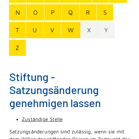
N
O
P
Q
R
S
T
U
V
W
X
Y
Z
Stiftung -
Satzungsänderung
genehmigen lassen
Zuständige Stelle
Satzungsänderungen sind zulässig, wenn sie mit
dem Willen der stiftenden Person im Zeitpunkt der