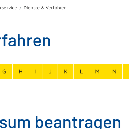
rservice
Dienste & Verfahren
rfahren
G
H
I
J
K
L
M
N
isum beantragen