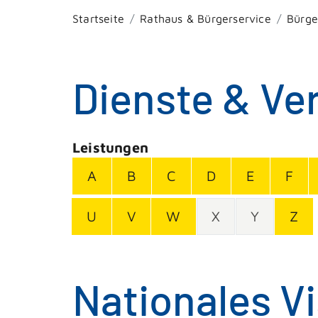
Startseite
Rathaus & Bürgerservice
Bürge
Dienste & Ve
Leistungen
A
B
C
D
E
F
U
V
W
X
Y
Z
Nationales V