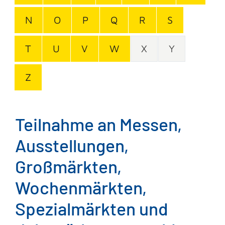
N
O
P
Q
R
S
T
U
V
W
X
Y
Z
Teilnahme an Messen,
Ausstellungen,
Großmärkten,
Wochenmärkten,
Spezialmärkten und