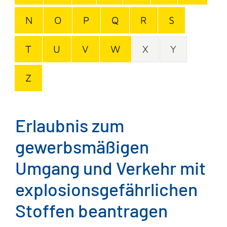
N
O
P
Q
R
S
T
U
V
W
X
Y
Z
Erlaubnis zum
gewerbsmäßigen
Umgang und Verkehr mit
explosionsgefährlichen
Stoffen beantragen