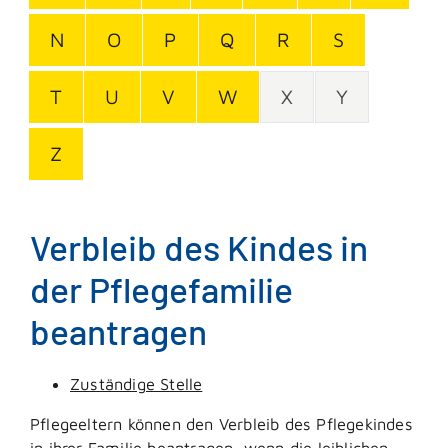
N
O
P
Q
R
S
T
U
V
W
X
Y
Z
Verbleib des Kindes in
der Pflegefamilie
beantragen
Zuständige Stelle
Pflegeeltern können den Verbleib des Pflegekindes
in ihrer Familie beantragen, wenn die leiblichen