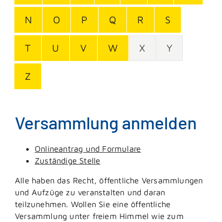
N
O
P
Q
R
S
T
U
V
W
X
Y
Z
Versammlung anmelden
Onlineantrag und Formulare
Zuständige Stelle
Alle haben das Recht, öffentliche Versammlungen
und Aufzüge zu veranstalten und daran
teilzunehmen. Wollen Sie eine öffentliche
Versammlung unter freiem Himmel
wie zum