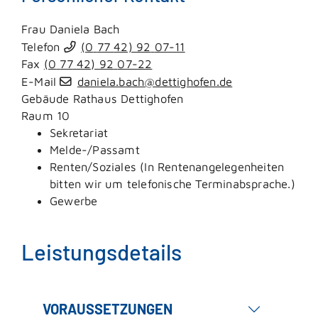
Frau
Daniela
Bach
Telefon
(0
77
42) 92
07-11
Fax
(0
77
42) 92
07-22
E-Mail
daniela.bach@dettighofen.de
Gebäude
Rathaus Dettighofen
Raum
10
Sekretariat
Melde-/Passamt
Renten/Soziales (In Rentenangelegenheiten
bitten wir um telefonische Terminabsprache.)
Gewerbe
Leistungsdetails
VORAUSSETZUNGEN