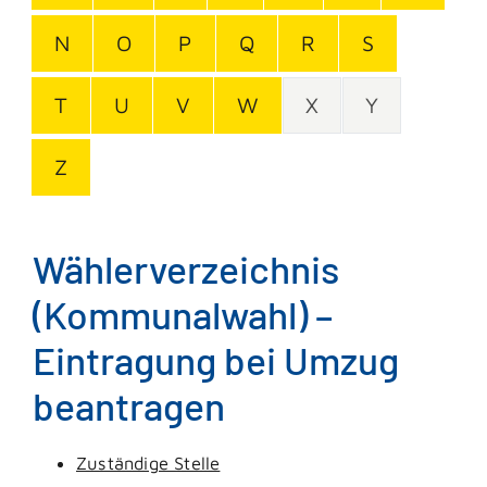
N
O
P
Q
R
S
T
U
V
W
X
Y
Z
Wählerverzeichnis
(Kommunalwahl) –
Eintragung bei Umzug
beantragen
Zuständige Stelle