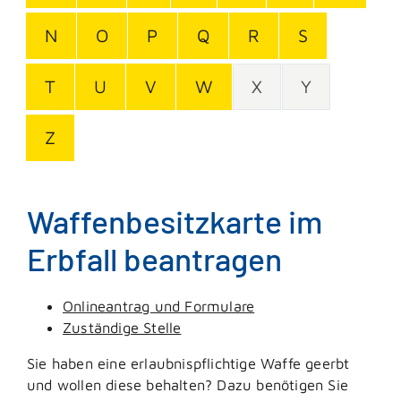
N
O
P
Q
R
S
T
U
V
W
X
Y
Z
Waffenbesitzkarte im
Erbfall beantragen
Onlineantrag und Formulare
Zuständige Stelle
Sie haben eine erlaubnispflichtige Waffe geerbt
und wollen diese behalten? Dazu benötigen Sie