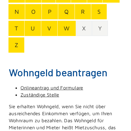
N
O
P
Q
R
S
T
U
V
W
X
Y
Z
Wohngeld beantragen
Onlineantrag und Formulare
Zuständige Stelle
Sie erhalten Wohngeld, wenn Sie nicht über
ausreichendes Einkommen verfügen, um Ihren
Wohnraum zu bezahlen. Das Wohngeld für
Mieterinnen und Mieter heißt Mietzuschuss, das