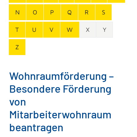
N
O
P
Q
R
S
T
U
V
W
X
Y
Z
Wohnraumförderung –
Besondere Förderung
von
Mitarbeiterwohnraum
beantragen