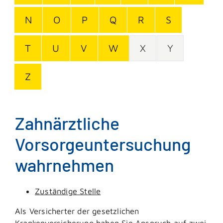
N
O
P
Q
R
S
T
U
V
W
X
Y
Z
Zahnärztliche
Vorsorgeuntersuchung
wahrnehmen
Zuständige Stelle
Als Versicherter der gesetzlichen
Krankenversicherung haben Sie Anspruch auf zwei