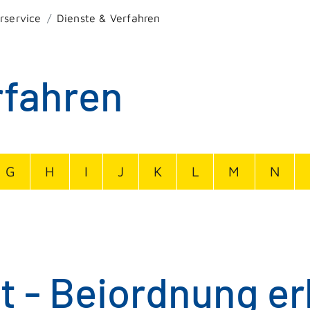
rservice
Dienste & Verfahren
rfahren
G
H
I
J
K
L
M
N
 - Beiordnung er