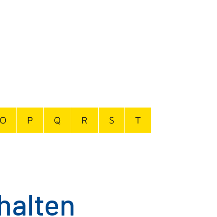
O
P
Q
R
S
T
halten