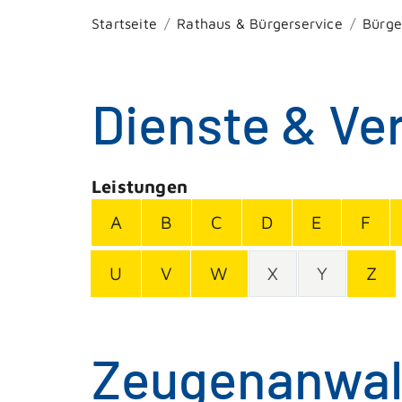
Startseite
Rathaus & Bürgerservice
Bürge
Dienste & Ve
Leistungen
A
B
C
D
E
F
U
V
W
X
Y
Z
Zeugenanwalt