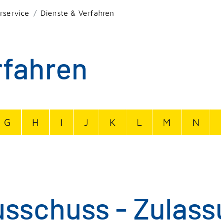
rservice
Dienste & Verfahren
rfahren
G
H
I
J
K
L
M
N
sschuss - Zulass