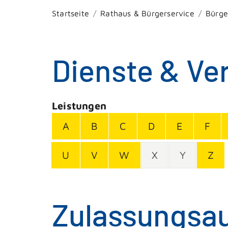
Startseite
Rathaus & Bürgerservice
Bürge
Dienste & Ve
Leistungen
A
B
C
D
E
F
U
V
W
X
Y
Z
Zulassungsau