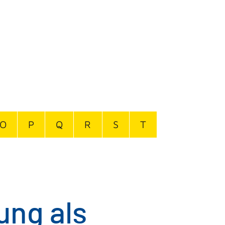
O
P
Q
R
S
T
ung als