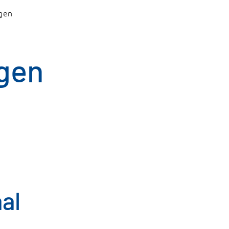
gen
gen
al